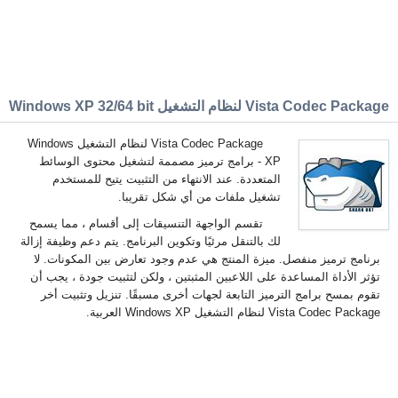
Vista Codec Package لنظام التشغيل Windows XP 32/64 bit
Vista Codec Package لنظام التشغيل Windows
XP - برامج ترميز مصممة لتشغيل محتوى الوسائط
المتعددة. عند الانتهاء من التثبيت يتيح للمستخدم
تشغيل ملفات من أي شكل تقريبا.
تقسم الواجهة التنسيقات إلى أقسام ، مما يسمح
لك بالتنقل مرئيًا وتكوين البرنامج. يتم دعم وظيفة إزالة
برنامج ترميز منفصل. ميزة المنتج هي عدم وجود تعارض بين المكونات. لا
تؤثر الأداة المساعدة على اللاعبين المثبتين ، ولكن لتثبيت جودة ، يجب أن
تقوم بمسح برامج الترميز التابعة لجهات أخرى مسبقًا. تنزيل وتثبيت أخر
Vista Codec Package لنظام التشغيل Windows XP العربية.