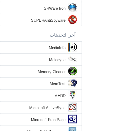
SRWare Iron
SUPERAntiSpyware
آخر التحديثات
MediaInfo
Melodyne
Memory Cleaner
MemTest
MHDD
Microsoft ActiveSync
Microsoft FrontPage