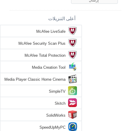
أعلى التنزيلات
McAfee LiveSafe
McAfee Security Scan Plus
McAfee Total Protection
Media Creation Tool
Media Player Classic Home Cinema
SimpleTV
Skitch
SolidWorks
SpeedUpMyPC