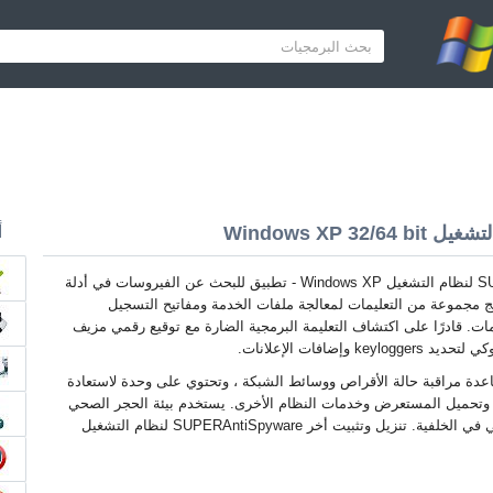
أ
SUPERAntiSpyware لنظام التشغيل Windows XP - تطبيق للبحث عن الفيروسات في أدلة
مج مجموعة من التعليمات لمعالجة ملفات الخدمة ومفاتيح التسجيل
مات. قادرًا على اكتشاف التعليمة البرمجية الضارة مع توقيع رقمي مزيف
k وإضافات الإعلانات.
ساعدة مراقبة حالة الأقراص ووسائط الشبكة ، وتحتوي على وحدة لاستعادة
 وتحميل المستعرض وخدمات النظام الأخرى. يستخدم بيئة الحجر الصحي
، ويولد تقارير عن نتائج بيانات المسح الضوئي في الخلفية. تنزيل وتثبيت أخر SUPERAntiSpyware لنظام التشغيل