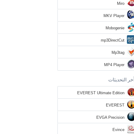
Miro
MKV Player
Mobogenie
mp3DirectCut
Mp3tag
MP4 Player
خر التحديثات
EVEREST Ultimate Edition
EVEREST
EVGA Precision
Evince