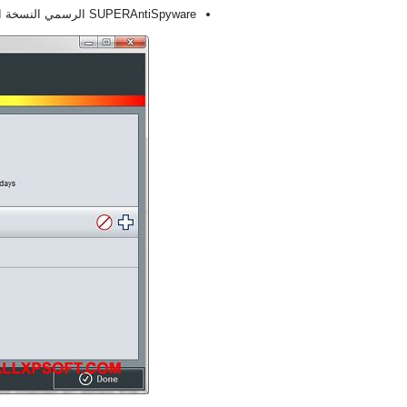
SUPERAntiSpyware الرسمي النسخة الجديدة الكاملة FULL 2026