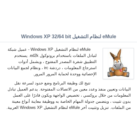
eMule لنظام التشغيل Windows XP 32/64 bit
eMule لنظام التشغيل Windows XP - عميل شبكة
لتبادل الملفات باستخدام بروتوكول ed2k. يستخدم
التطبيق شفرة المصدر المفتوح ، ويشمل أدوات
استرجاع المعلومات ، دردشة irc ، ونظام لجمع البيانات
الإحصائية ووحدة لحماية المرور المرور.
تتيح لك وظيفة البرنامج وضع حدود لسرعة نقل
البيانات وتعيين منفذ وعدد معين من الاتصالات المفتوحة. يدعم العميل تبادل
المعلومات من خلال بروكسي ، تخصيص الواجهة ويكون قادرًا على العمل
بدون تثبيت ، ويتضمن جدولة المهام الخاصة به ووظيفة معاينة أنواع معينة
من الملفات. تنزيل وتثبيت أخر eMule لنظام التشغيل Windows XP العربية.