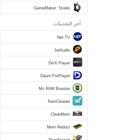
GameMaker: Studio
آخر التحديثات
Net TV
JetAudio
DivX Player
Daum PotPlayer
Mz RAM Booster
RamCleaner
CleanMem
Mem Reduct
RamSmash