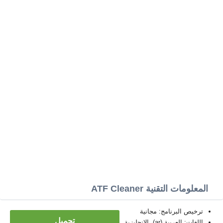
المعلومات التقنية ATF Cleaner
ترخيص البرنامج: مجانية
تحميل
اللغات: العربية (ar)، الإنجليزية