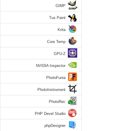
GIMP
Tux Paint
Krita
Core Temp
GPU-Z
NVIDIA Inspector
PhotoFunia
PhotoInstrument
PhotoRec
PHP Devel Studio
phpDesigner