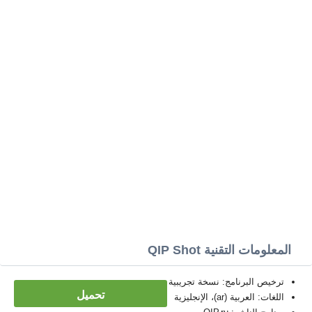
المعلومات التقنية QIP Shot
ترخيص البرنامج: نسخة تجريبية
تحميل
اللغات: العربية (ar)، الإنجليزية