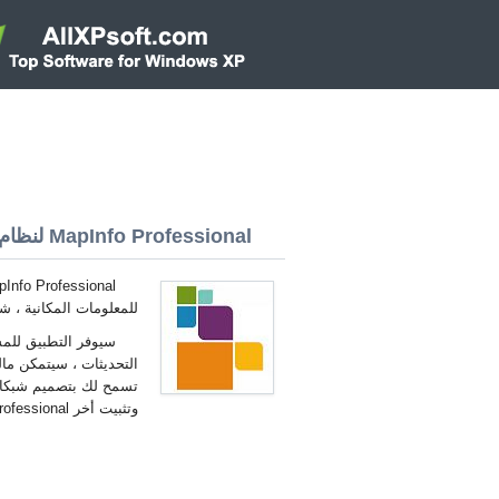
MapInfo Professional لنظام التشغيل Windows XP 32/64 bit
للمعلومات المكانية ، ش
سيوفر التطبيق للم
التحديثات ، سيتمكن ما
وتثبيت أخر MapInfo Professional لنظام التشغيل Windows XP العربية.