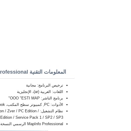
المعلومات التقنية MapInfo Professional
ترخيص البرنامج: مجانية
اللغات: العربية (ar)، الإنجليزية
برنامج الناشر: OOO "ESTI MAP"
الأدوات: PC, كمبيوتر سطح المكتب، Ultrabook، أجهزة الكمبيوتر المحمول
نظام التشغيل:  / PC Edition
Starter Edition / Service Pack 1 / SP2 / SP3 بت 4
MapInfo Professional الرسمي النسخة الجديدة الكاملة FULL 2026