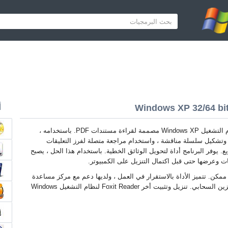
أ
Foxit Reader لنظام التشغيل Windows XP مصممة لقراءة مستندات PDF. باستخدامه ،
 وتشكيل سلسلة مناقشة ، واستخدام مراجعة متصلة لفرز التعليقات
 يوفر البرنامج أداة لتحويل الوثائق الخطية. باستخدام هذا الحل ، يصبح
 وعرضها حتى قبل اكتمال التنزيل على الكمبيوتر.
حويل تنسيق XES ممكن. تتميز الأداة بالاستقرار في العمل ، ولديها دعم مع مركز مساعدة
وتتكامل مع مخازن التخزين السحابي. تنزيل وتثبيت أخر Foxit Reader لنظام التشغيل Windows