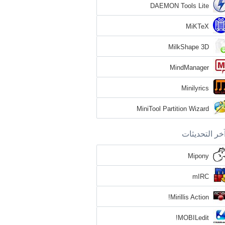
DAEMON Tools Lite
MiKTeX
MilkShape 3D
MindManager
Minilyrics
MiniTool Partition Wizard
خر التحديثات
Mipony
mIRC
Mirillis Action!
MOBILedit!